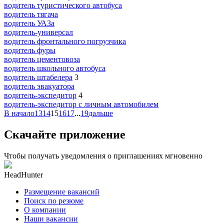
водитель туристического автобуса
водитель тягача
водитель УАЗа
водитель-универсал
водитель фронтального погрузчика
водитель фуры
водитель цементовоза
водитель школьного автобуса
водитель штабелера
3
водитель эвакуатора
водитель-экспедитор
4
водитель-экспедитор c личным автомобилем
В начало
13
14
15
16
17
...
19
дальше
Скачайте приложение
Чтобы получать уведомления о приглашениях мгновенно
HeadHunter
Размещение вакансий
Поиск по резюме
О компании
Наши вакансии