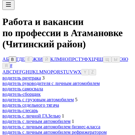
Работа и вакансии
по профессии в Атамановке
(Читинский район)
А
Б
Г
Д
Е
Ж
З
И
К
Л
М
Н
О
П
Р
С
Т
У
Ф
Х
Ц
Ч
Ш
Э
Ю
В
Ё
Й
Щ
Ы
#
Я
A
B
C
D
E
F
G
H
I
J
K
L
M
N
O
P
Q
R
S
T
U
V
W
X
Y
Z
водитель ричтрака
3
водитель руководителя с личным автомобилем
водитель самосвала
водитель-сборщик
водитель с грузовым автомобилем
5
водитель седельного тягача
водитель-слесарь
водитель с личной ГАЗелью
1
водитель с личным автомобилем
1
водитель с личным автомобилем бизнес-класса
водитель с личным автомобилем рефрижератором