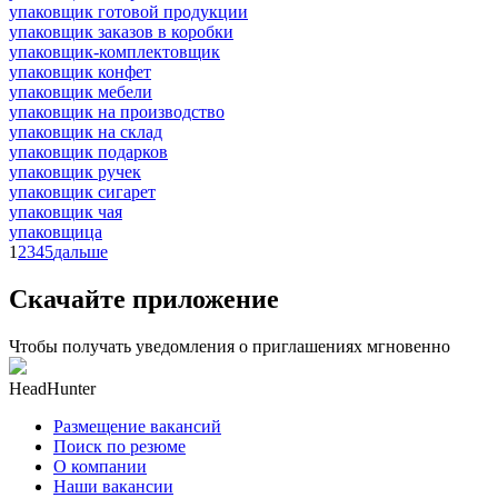
упаковщик готовой продукции
упаковщик заказов в коробки
упаковщик-комплектовщик
упаковщик конфет
упаковщик мебели
упаковщик на производство
упаковщик на склад
упаковщик подарков
упаковщик ручек
упаковщик сигарет
упаковщик чая
упаковщица
1
2
3
4
5
дальше
Скачайте приложение
Чтобы получать уведомления о приглашениях мгновенно
HeadHunter
Размещение вакансий
Поиск по резюме
О компании
Наши вакансии