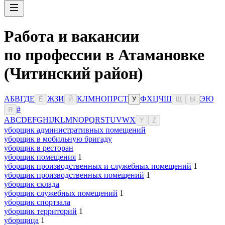
Работа и вакансии
по профессии в Атамановке
(Читинский район)
А
Б
В
Г
Д
Е
Ж
З
И
К
Л
М
Н
О
П
Р
С
Т
Ф
Х
Ц
Ч
Ш
Э
Ю
Ё
Й
У
Щ
Ы
#
Я
A
B
C
D
E
F
G
H
I
J
K
L
M
N
O
P
Q
R
S
T
U
V
W
X
Y
Z
уборщик административных помещений
уборщик в мобильную бригаду
уборщик в ресторан
уборщик помещения
1
уборщик производственных и служебных помещений
1
уборщик производственных помещений
1
уборщик склада
уборщик служебных помещений
1
уборщик спортзала
уборщик территорий
1
уборщица
1