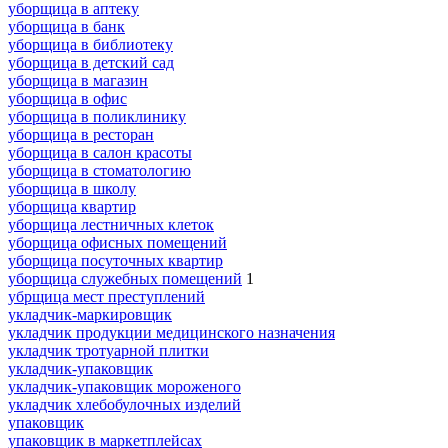
уборщица в аптеку
уборщица в банк
уборщица в библиотеку
уборщица в детский сад
уборщица в магазин
уборщица в офис
уборщица в поликлинику
уборщица в ресторан
уборщица в салон красоты
уборщица в стоматологию
уборщица в школу
уборщица квартир
уборщица лестничных клеток
уборщица офисных помещений
уборщица посуточных квартир
уборщица служебных помещений
1
убрщица мест преступлений
укладчик-маркировщик
укладчик продукции медицинского назначения
укладчик тротуарной плитки
укладчик-упаковщик
укладчик-упаковщик мороженого
укладчик хлебобулочных изделий
упаковщик
упаковщик в маркетплейсах