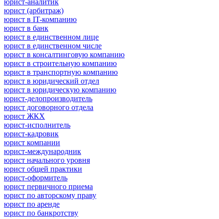
юрист-аналитик
юрист (арбитраж)
юрист в IT-компанию
юрист в банк
юрист в единственном лице
юрист в единственном числе
юрист в консалтинговую компанию
юрист в строительную компанию
юрист в транспортную компанию
юрист в юридический отдел
юрист в юридическую компанию
юрист-делопроизводитель
юрист договорного отдела
юрист ЖКХ
юрист-исполнитель
юрист-кадровик
юрист компании
юрист-международник
юрист начального уровня
юрист общей практики
юрист-оформитель
юрист первичного приема
юрист по авторскому праву
юрист по аренде
юрист по банкротству