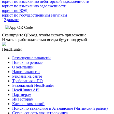
юрист по взысканию дебиторской задолженности
юрист по взысканию задолженности
юрист по ВЭД
юрист по государственным закупкам
1
2
дальше
Сканируйте QR-код, чтобы скачать приложение
И чаты с работодателями всегда будут под рукой
HeadHunter
Размещение вакансий
Поиск по резюме
О компании
Наши вакансии
Реклама на сайте
Требования к ПО
Безопасный HeadHunter
HeadHunter API
Партнерам
Инвесторам
Каталог компаний
Поиск по вакансиям в Атамановке (Читинский район)
Сетка: соцсеть для нетворкинга