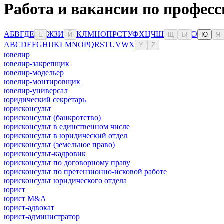
Работа и вакансии по профес
А
Б
В
Г
Д
Е
Ж
З
И
К
Л
М
Н
О
П
Р
С
Т
У
Ф
Х
Ц
Ч
Ш
Э
Ё
Й
Щ
Ы
Ю
Я
A
B
C
D
E
F
G
H
I
J
K
L
M
N
O
P
Q
R
S
T
U
V
W
X
Y
Z
ювелир
ювелир-закрепщик
ювелир-модельер
ювелир-монтировщик
ювелир-универсал
юридический секретарь
юрисконсульт
юрисконсульт (банкротство)
юрисконсульт в единственном числе
юрисконсульт в юридический отдел
юрисконсульт (земельное право)
юрисконсульт-кадровик
юрисконсульт по договорному праву
юрисконсульт по претензионно-исковой работе
юрисконсульт юридического отдела
юрист
юрист M&A
юрист-адвокат
юрист-администратор