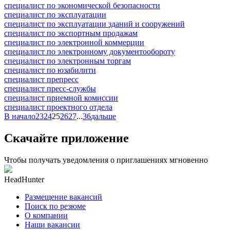
специалист по экономической безопасности
специалист по эксплуатации
специалист по эксплуатации зданий и сооружений
специалист по экспортным продажам
специалист по электронной коммерции
специалист по электронному документообороту
специалист по электронным торгам
специалист по юзабилити
специалист препресс
специалист пресс-службы
специалист приемной комиссии
специалист проектного отдела
В начало
23
24
25
26
27
...
36
дальше
Скачайте приложение
Чтобы получать уведомления о приглашениях мгновенно
HeadHunter
Размещение вакансий
Поиск по резюме
О компании
Наши вакансии