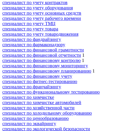
специалист по учету контрактов
специалист по учету оборудования
специалист по учету основных средств
специалист по учету рабочего времени
специалист по учету ТМЦ
специалист по учету товара
специалист по учету товародвижения
специалист по фандрайзингу
специалист по фармаконадзору
специалист по финансовой грамотности
специалист по финансовой отчетности
1
специалист по финансовому контролю
1
специалист по финансовому мониторингу
специалист по финансовому планированию
1
специалист по финансовому учету
специалист по фитнес-тестированию
специалист по франчайзингу
специалист по функциональному тестированию
специалист по химчистке
специалист по химчистке автомобилей
специалист по хозяйственной части
специалист по холодильному оборудованию
специалист по ценообразованию
специалист по эквайрингу
специалист по экологической безопасности