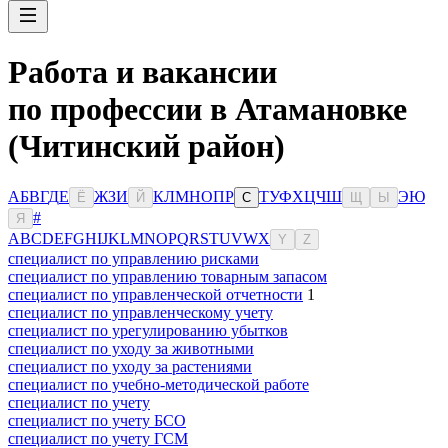
Работа и вакансии
по профессии в Атамановке
(Читинский район)
А
Б
В
Г
Д
Е
Ж
З
И
К
Л
М
Н
О
П
Р
Т
У
Ф
Х
Ц
Ч
Ш
Э
Ю
Ё
Й
С
Щ
Ы
#
Я
A
B
C
D
E
F
G
H
I
J
K
L
M
N
O
P
Q
R
S
T
U
V
W
X
Y
Z
специалист по управлению рисками
специалист по управлению товарным запасом
специалист по управленческой отчетности
1
специалист по управленческому учету
специалист по урегулированию убытков
специалист по уходу за животными
специалист по уходу за растениями
специалист по учебно-методической работе
специалист по учету
специалист по учету БСО
специалист по учету ГСМ