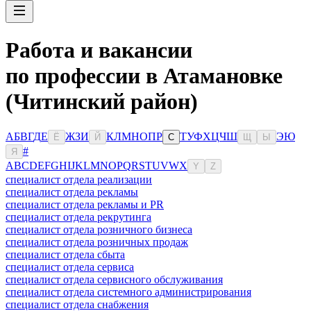
Работа и вакансии
по профессии в Атамановке
(Читинский район)
А
Б
В
Г
Д
Е
Ж
З
И
К
Л
М
Н
О
П
Р
Т
У
Ф
Х
Ц
Ч
Ш
Э
Ю
Ё
Й
С
Щ
Ы
#
Я
A
B
C
D
E
F
G
H
I
J
K
L
M
N
O
P
Q
R
S
T
U
V
W
X
Y
Z
специалист отдела реализации
специалист отдела рекламы
специалист отдела рекламы и PR
специалист отдела рекрутинга
специалист отдела розничного бизнеса
специалист отдела розничных продаж
специалист отдела сбыта
специалист отдела сервиса
специалист отдела сервисного обслуживания
специалист отдела системного администрирования
специалист отдела снабжения