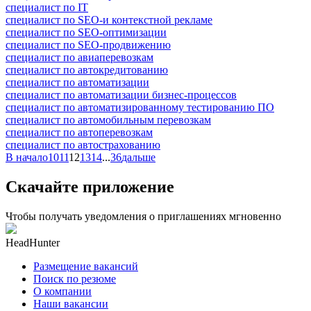
специалист по IT
специалист по SEO-и контекстной рекламе
специалист по SEO-оптимизации
специалист по SEO-продвижению
специалист по авиаперевозкам
специалист по автокредитованию
специалист по автоматизации
специалист по автоматизации бизнес-процессов
специалист по автоматизированному тестированию ПО
специалист по автомобильным перевозкам
специалист по автоперевозкам
специалист по автострахованию
В начало
10
11
12
13
14
...
36
дальше
Скачайте приложение
Чтобы получать уведомления о приглашениях мгновенно
HeadHunter
Размещение вакансий
Поиск по резюме
О компании
Наши вакансии