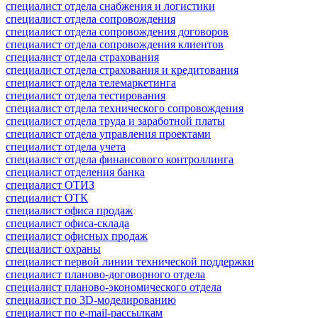
специалист отдела снабжения и логистики
специалист отдела сопровождения
специалист отдела сопровождения договоров
специалист отдела сопровождения клиентов
специалист отдела страхования
специалист отдела страхования и кредитования
специалист отдела телемаркетинга
специалист отдела тестирования
специалист отдела технического сопровождения
специалист отдела труда и заработной платы
специалист отдела управления проектами
специалист отдела учета
специалист отдела финансового контроллинга
специалист отделения банка
специалист ОТИЗ
специалист ОТК
специалист офиса продаж
специалист офиса-склада
специалист офисных продаж
специалист охраны
специалист первой линии технической поддержки
специалист планово-договорного отдела
специалист планово-экономического отдела
специалист по 3D-моделированию
специалист по e-mail-рассылкам