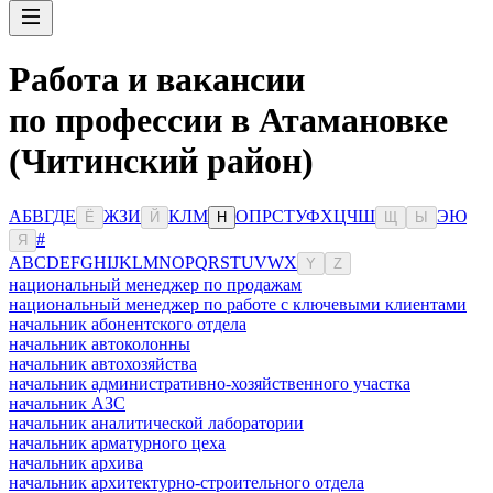
Работа и вакансии
по профессии в Атамановке
(Читинский район)
А
Б
В
Г
Д
Е
Ж
З
И
К
Л
М
О
П
Р
С
Т
У
Ф
Х
Ц
Ч
Ш
Э
Ю
Ё
Й
Н
Щ
Ы
#
Я
A
B
C
D
E
F
G
H
I
J
K
L
M
N
O
P
Q
R
S
T
U
V
W
X
Y
Z
национальный менеджер по продажам
национальный менеджер по работе с ключевыми клиентами
начальник абонентского отдела
начальник автоколонны
начальник автохозяйства
начальник административно-хозяйственного участка
начальник АЗС
начальник аналитической лаборатории
начальник арматурного цеха
начальник архива
начальник архитектурно-строительного отдела