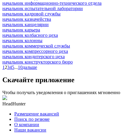
начальник информационно-технического отдела
начальник испытательной лаборатории
начальник кадровой службы
начальник казначейства
начальник канцелярии
начальник карьера
начальник колбасного цеха
начальник колонны
начальник коммерческой службы
начальник компрессорного цеха
начальник кондитерского цеха
начальник конструкторского бюро
1
2
3
4
5
...
10
дальше
Скачайте приложение
Чтобы получать уведомления о приглашениях мгновенно
HeadHunter
Размещение вакансий
Поиск по резюме
О компании
Наши вакансии