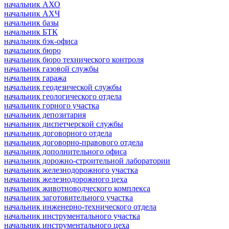
начальник АХО
начальник АХЧ
начальник базы
начальник БТК
начальник бэк-офиса
начальник бюро
начальник бюро технического контроля
начальник газовой службы
начальник гаража
начальник геодезической службы
начальник геологического отдела
начальник горного участка
начальник депозитария
начальник диспетчерской службы
начальник договорного отдела
начальник договорно-правового отдела
начальник дополнительного офиса
начальник дорожно-строительной лаборатории
начальник железнодорожного участка
начальник железнодорожного цеха
начальник животноводческого комплекса
начальник заготовительного участка
начальник инженерно-технического отдела
начальник инструментального участка
начальник инструментального цеха