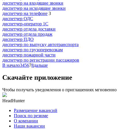
диспетчер на входящие звонки
диспетчер на исходящие звонки
диспетчер на телефоне
3
диспетчер ОДС
диспетчер-оператор 1С
диспетчер отдела доставки
диспетчер отдела продаж
диспетчер ПДО
диспетчер по выпуску автотранспорта
диспетчер по грузоперевозкам
диспетчер пожарной части
диспетчер по регистрации пассажиров
В начало
3
4
5
6
7
8
дальше
Скачайте приложение
Чтобы получать уведомления о приглашениях мгновенно
HeadHunter
Размещение вакансий
Поиск по резюме
О компании
Наши вакансии