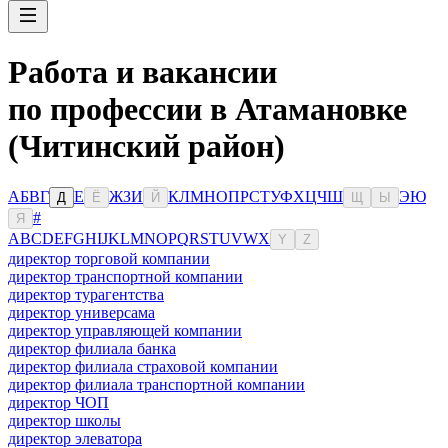
Работа и вакансии
по профессии в Атамановке
(Читинский район)
А
Б
В
Г
Е
Ж
З
И
К
Л
М
Н
О
П
Р
С
Т
У
Ф
Х
Ц
Ч
Ш
Э
Ю
Д
Ё
Й
Щ
Ы
#
Я
A
B
C
D
E
F
G
H
I
J
K
L
M
N
O
P
Q
R
S
T
U
V
W
X
Y
Z
директор торговой компании
директор транспортной компании
директор турагентства
директор универсама
директор управляющей компании
директор филиала банка
директор филиала страховой компании
директор филиала транспортной компании
директор ЧОП
директор школы
директор элеватора