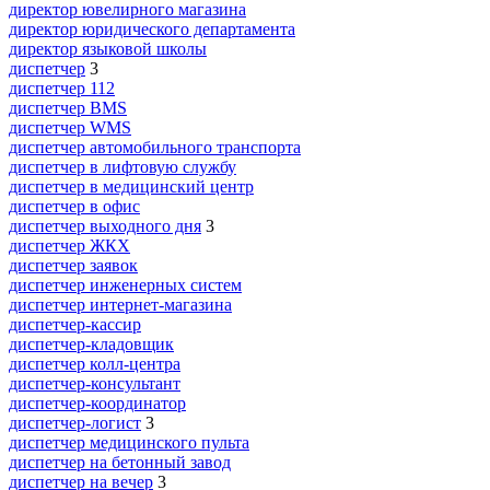
директор ювелирного магазина
директор юридического департамента
директор языковой школы
диспетчер
3
диспетчер 112
диспетчер BMS
диспетчер WMS
диспетчер автомобильного транспорта
диспетчер в лифтовую службу
диспетчер в медицинский центр
диспетчер в офис
диспетчер выходного дня
3
диспетчер ЖКХ
диспетчер заявок
диспетчер инженерных систем
диспетчер интернет-магазина
диспетчер-кассир
диспетчер-кладовщик
диспетчер колл-центра
диспетчер-консультант
диспетчер-координатор
диспетчер-логист
3
диспетчер медицинского пульта
диспетчер на бетонный завод
диспетчер на вечер
3