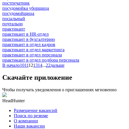
постпечатник
посудомойка уборщица
посудомойщица
посыльный
почтальон
практикант
практикант в HR-отдел
практикант в бухгалтерию
практикант в отдел кадров
практикант в отдел маркетинга
практикант в отдел персонала
практикант в отдел подбора персонала
В начало
10
11
12
13
14
...
22
дальше
Скачайте приложение
Чтобы получать уведомления о приглашениях мгновенно
HeadHunter
Размещение вакансий
Поиск по резюме
О компании
Наши вакансии