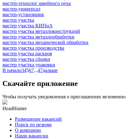
мастер-технолог швейного цеха
мастер-универсал
мастер-установщик
мастер участка
мастер участка КИПиА
мастер участка металлоконструкций
мастер участка металлообработки
мастер участка механической обработки
мастер участка производства
мастер участка раскроя
мастер участка сборки
мастер участка упаковки
В начало
3
4
5
6
7
...
47
дальше
Скачайте приложение
Чтобы получать уведомления о приглашениях мгновенно
HeadHunter
Размещение вакансий
Поиск по резюме
О компании
Наши вакансии