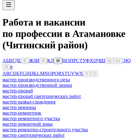
Работа и вакансии
по профессии в Атамановке
(Читинский район)
А
Б
В
Г
Д
Е
Ж
З
И
К
Л
Н
О
П
Р
С
Т
У
Ф
Х
Ц
Ч
Ш
Э
Ю
Ё
Й
М
Щ
Ы
#
Я
A
B
C
D
E
F
G
H
I
J
K
L
M
N
O
P
Q
R
S
T
U
V
W
X
Y
Z
мастер производственного цеха
мастер производственной линии
мастер-прораб
мастер-прораб сантехнических работ
мастер развал-схождения
мастер ремзоны
мастер-ремонтник
мастер ремонтного участка
мастер ремонтной зоны
мастер ремонтно-строительного участка
мастер сантехнических работ