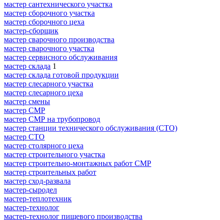
мастер сантехнического участка
мастер сборочного участка
мастер сборочного цеха
мастер-сборщик
мастер сварочного производства
мастер сварочного участка
мастер сервисного обслуживания
мастер склада
1
мастер склада готовой продукции
мастер слесарного участка
мастер слесарного цеха
мастер смены
мастер СМР
мастер СМР на трубопровод
мастер станции технического обслуживания (СТО)
мастер СТО
мастер столярного цеха
мастер строительного участка
мастер строительно-монтажных работ СМР
мастер строительных работ
мастер сход-развала
мастер-сыродел
мастер-теплотехник
мастер-технолог
мастер-технолог пищевого производства