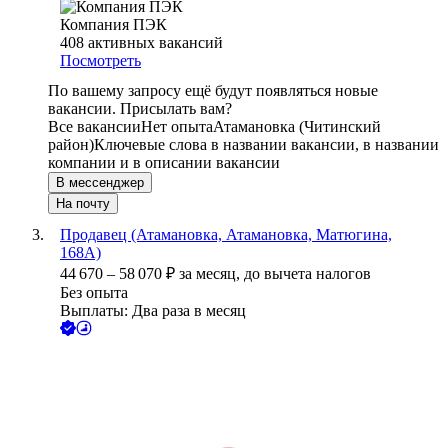
Компания ПЭК
408
активных вакансий
Посмотреть
По вашему запросу ещё будут появляться новые
вакансии. Присылать вам?
Все вакансии
Нет опыта
Атамановка (Читинский
район)
Ключевые слова в названии вакансии, в названии
компании и в описании вакансии
В мессенджер
На почту
Продавец (Атамановка, Атамановка, Матюгина,
168А)
44 670
–
58 070
₽
за месяц,
до вычета налогов
Без опыта
Выплаты: Два раза в месяц