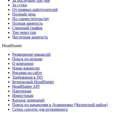
За последние три дня
За сутки
От прямых работодателей
Полный день
По совместительству
Полная занятость
Сменный график
Три через три
Частичная занятость
HeadHunter
Размещение вакансий
Поиск по резюме
О компании
Наши вакансии
Реклама на сайте
Требования к ПО
Безопасный HeadHunter
HeadHunter API
Партнерам
Инвесторам
Каталог компаний
Поиск по вакансиям в Атамановке (Читинский район)
Сетка: соцсеть для нетворкинга