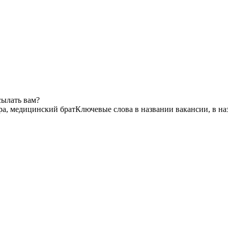
сылать вам?
ра, медицинский брат
Ключевые слова в названии вакансии, в н