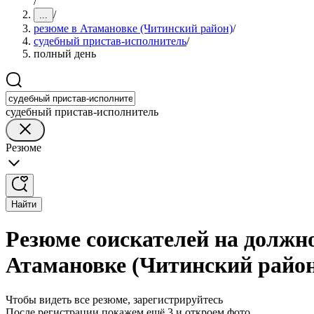
/
/
...
резюме в Атамановке (Читинский район)
/
судебный пристав-исполнитель
/
полный день
судебный пристав-исполнитель
Резюме
Найти
Резюме соискателей на должно
Атамановке (Читинский райо
Чтобы видеть все резюме, зарегистрируйтесь
После регистрации покажем ещё 3 и откроем фото