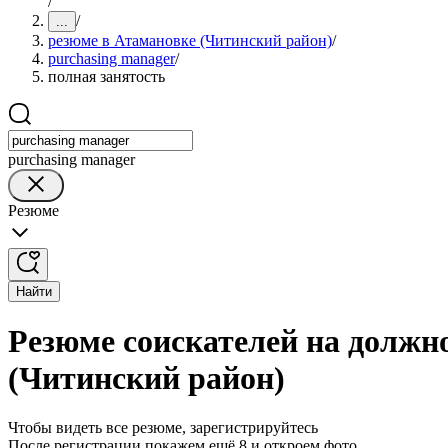
/
/
...
резюме в Атамановке (Читинский район)
/
purchasing manager
/
полная занятость
purchasing manager
Резюме
Найти
Резюме соискателей на должно
(Читинский район)
Чтобы видеть все резюме, зарегистрируйтесь
После регистрации покажем ещё 8 и откроем фото