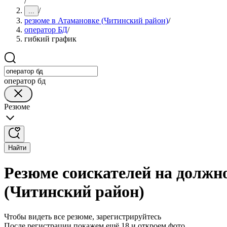
/
/
...
резюме в Атамановке (Читинский район)
/
оператор БД
/
гибкий график
оператор бд
Резюме
Найти
Резюме соискателей на должн
(Читинский район)
Чтобы видеть все резюме, зарегистрируйтесь
После регистрации покажем ещё 18 и откроем фото