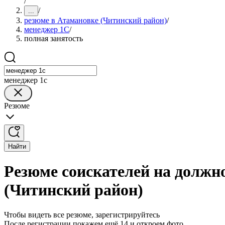
/
/
...
резюме в Атамановке (Читинский район)
/
менеджер 1С
/
полная занятость
менеджер 1с
Резюме
Найти
Резюме соискателей на должн
(Читинский район)
Чтобы видеть все резюме, зарегистрируйтесь
После регистрации покажем ещё 14 и откроем фото