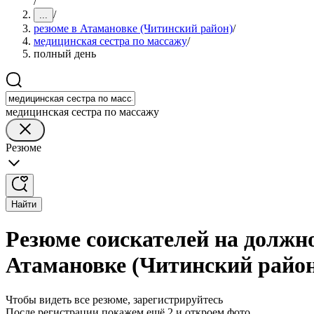
/
/
...
резюме в Атамановке (Читинский район)
/
медицинская сестра по массажу
/
полный день
медицинская сестра по массажу
Резюме
Найти
Резюме соискателей на должн
Атамановке (Читинский райо
Чтобы видеть все резюме, зарегистрируйтесь
После регистрации покажем ещё 2 и откроем фото