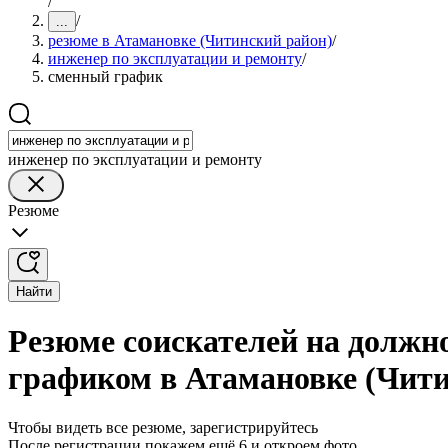
/
/
...
резюме в Атамановке (Читинский район)
/
инженер по эксплуатации и ремонту
/
сменный график
инженер по эксплуатации и ремонту
Резюме
Найти
Резюме соискателей на должн
графиком в Атамановке (Чити
Чтобы видеть все резюме, зарегистрируйтесь
После регистрации покажем ещё 6 и откроем фото