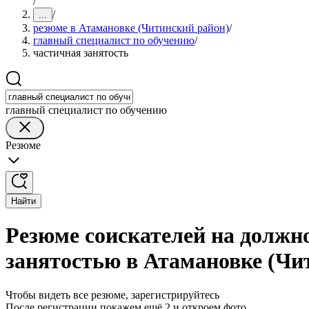
/
/
...
резюме в Атамановке (Читинский район)
/
главный специалист по обучению
/
частичная занятость
главный специалист по обучению
Резюме
Найти
Резюме соискателей на должно
занятостью в Атамановке (Чи
Чтобы видеть все резюме, зарегистрируйтесь
После регистрации покажем ещё 2 и откроем фото