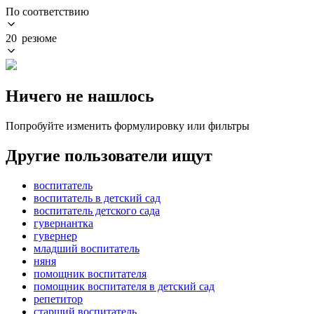
По соответствию
20 резюме
Ничего не нашлось
Попробуйте изменить формулировку или фильтры
Другие пользователи ищут
воспитатель
воспитатель в детский сад
воспитатель детского сада
гувернантка
гувернер
младший воспитатель
няня
помощник воспитателя
помощник воспитателя в детский сад
репетитор
старший воспитатель