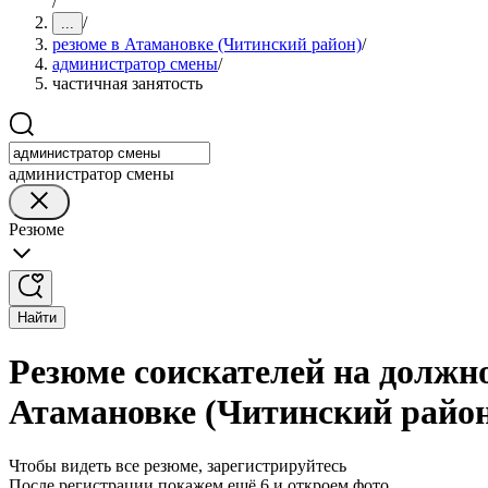
/
/
...
резюме в Атамановке (Читинский район)
/
администратор смены
/
частичная занятость
администратор смены
Резюме
Найти
Резюме соискателей на должн
Атамановке (Читинский райо
Чтобы видеть все резюме, зарегистрируйтесь
После регистрации покажем ещё 6 и откроем фото