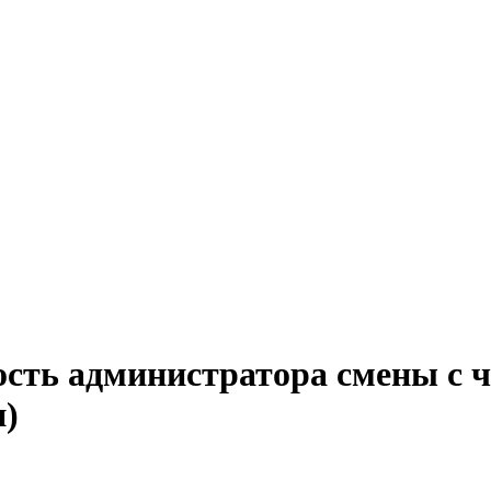
ость администратора смены с 
н)