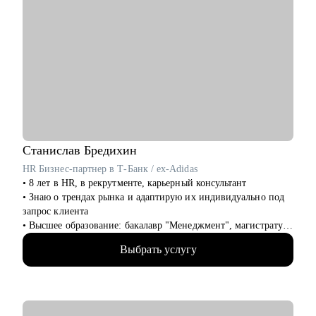
Станислав
Бредихин
HR Бизнес-партнер в Т-Банк / ex-Adidas
• 8 лет в HR, в рекрутменте, карьерный консультант
• Знаю о трендах рынка и адаптирую их индивидуально под
запрос клиента
• Высшее образование: бакалавр "Менеджмент", магистратура
"Экономика"
Выбрать услугу
• Провел 1000+ собеседований, на разные уровни позиции
(средний и высший менеджмент)
• Нанял и адаптировал 100+ сотрудников
• Провел более 100 карьерных консультаций с клиентами сфер
HR, маркетинг, IT и др.