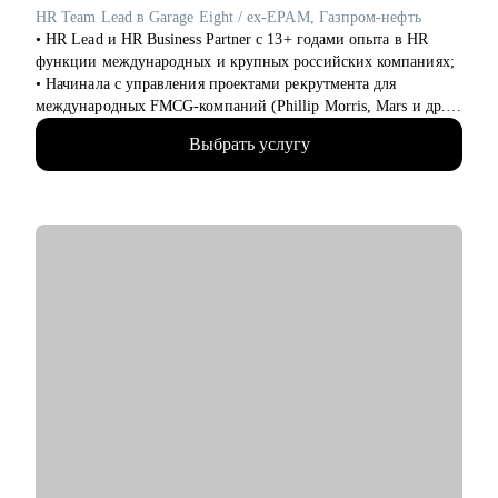
надрыва.
HR Team Lead в Garage Eight / ex-EPAM, Газпром-нефть
• HR Lead и HR Business Partner с 13+ годами опыта в HR
Кому могу помочь:
функции международных и крупных российских компаниях;
• Специалистам в активном поиске — с резюме, интервью и
• Начинала с управления проектами рекрутмента для
самопрезентацией.
международных FMCG-компаний (Phillip Morris, Mars и др.),
• IT и digital-специалистам, которым нужен отзыв от HR или
а после координировала одно из направлений поиска и
поддержка в смене вектора.
Выбрать услугу
подбора персонала в Газпром-нефти;
• HR-специалистам и рекрутерам: помогу развиваться в
• Дальше перешла в EPAM, где запускала программы
профессии, разобраться с карьерными целями и построить
обучения и стажировок в IT, после которых компания наняла
устойчивую и интересную траекторию
100+ специалистов;
• Тем, кто чувствует, что «уперся в потолок» и хочет расти,
• Сейчас - HR Team Lead и HR BP ключевых департаментов
но не знает как.
международной IT-компании - Garage Eight: помогаю бизнесу
• Тем, кто хочет сменить профессию, но не уверен, с чего
достигать целей через выстраивание HR-процессов, HR-
начать.
метрик, развитие команд и менеджеров;
• Руководителям и амбициозным специалистам, которым
• Управляю командой из 9 HR-специалистов и развиваю HR-
важно развивать гибкие навыки (soft skills) и управлять
функцию как инструмент роста бизнеса;
своим карьерным ростом.
• Эксперт в HR-аналитике и data-driven подходе в HR:
помогаю HR-специалистам выстраивать системную работу с
метриками и принимать решения на основе данных;
• За карьеру провела 5000+ интервью и проанализировала
10000+ резюме - понимаю, как рынок оценивает кандидатов
и что действительно влияет на оффер;