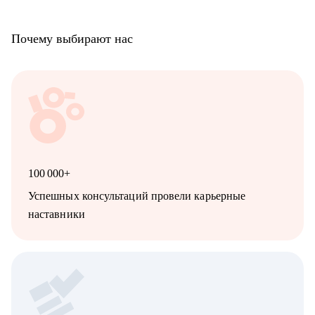
• Digital и маркетинг
• Продажи и развитие бизнеса
Почему выбирают нас
• Разработка
• DevOps / SRE
• UX/UI
• Тестирование
• Аналитика
• HR
- Начинающим и опытным карьерным консультантам и
менторам
100 000+
Успешных консультаций провели карьерные
наставники