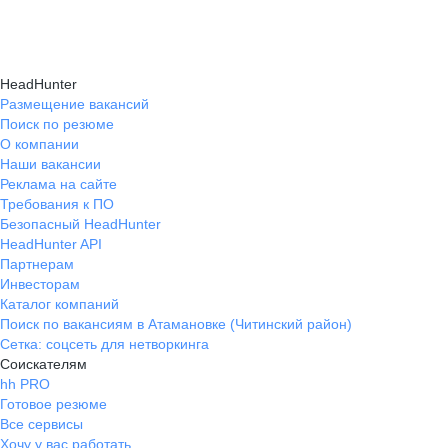
Карьерные эксперты на hh.ru помогут вам
hh.ru, которые повысят вашу уверенность
текущем месте работы и о том, кому он будет
справиться с синдромом самозванца путем
в карьере.
полезен, с какими запросами работает.
индивидуальной работы, анализа достижений
Вы точно найдёте того, кто вам нужен!
HeadHunter
и формирования уверенности в собственных
Размещение вакансий
Поиск по резюме
силах и компетенциях.
О компании
Наши вакансии
Реклама на сайте
Требования к ПО
Безопасный HeadHunter
HeadHunter API
Партнерам
Инвесторам
Каталог компаний
Поиск по вакансиям в Атамановке (Читинский район)
Сетка: соцсеть для нетворкинга
Соискателям
hh PRO
Готовое резюме
Все сервисы
Хочу у вас работать