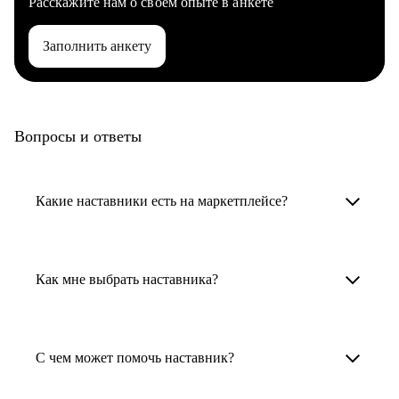
Расскажите нам о своем опыте в анкете
Заполнить анкету
Вопросы и ответы
Какие наставники есть на маркетплейсе?
Карьерные наставники — это HR-
специалисты, карьерные консультанты,
Как мне выбрать наставника?
психологи, резюмерайтеры и менторы.
Умный поиск поможет в три клика выбрать
Менторы работают в ИТ, дизайне, других
наставника для достижения вашей цели.
С чем может помочь наставник?
узкоспециализированных сферах. Они
помогут прокачать навыки, построить