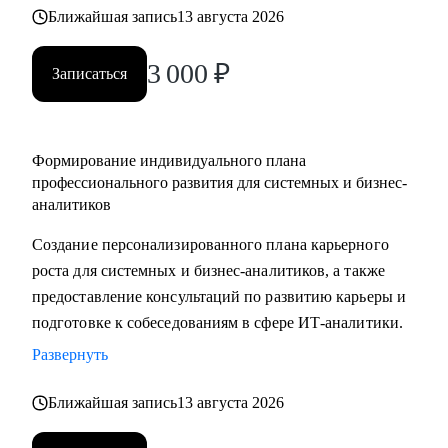
выбрать направление (СА/БА), требования рынка, как
Ближайшая запись
13 августа 2026
строить карьеру в продукте/проекте/корпорации и какие
3 000
₽
есть траектории развития
Записаться
Кому могу помочь:
• Системным аналитикам (всех уровней: junior, middle,
Формирование индивидуального плана
senior, lead)
профессионального развития для системных и бизнес-
• Бизнес‑аналитикам (в том числе тем, кто хочет усилить
аналитиков
техчасть или перейти в системный анализ)
Создание персонализированного плана карьерного
• Senior/lead‑уровню: позиционирование, подготовка к
роста для системных и бизнес-аналитиков, а также
сложным интервью, переход в управление, расширение
предоставление консультаций по развитию карьеры и
зоны ответственности
подготовке к собеседованиям в сфере ИТ-аналитики.
• Начинающим и переходящим из смежных ролей
(например, техническим писателям и др.) - если ваша цель
Развернуть
связана с аналитикой и нужен понятный маршрут и
Ближайшая запись
13 августа 2026
понимание требований рынка