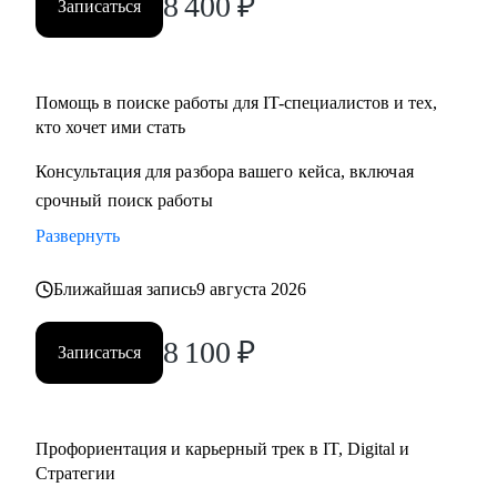
8 400
₽
Записаться
• Определим стратегию поиска подходящей роли и
развития на продуктовых и бизнес позициях.
Помощь в поиске работы для IT-специалистов и тех,
Кому могу помочь:
кто хочет ими стать
• Product-менеджерам/Владельцам продуктов;
• Руководителям проектов/Руководителям стратегических
Консультация для разбора вашего кейса, включая
проектов;
срочный поиск работы
• Менеджерам по развитию бизнеса;
Развернуть
• Специалистам по стратегии, инвестициям и консалтингу,
а также высшему и среднему менеджменту;
Ближайшая запись
9 августа 2026
• Product marketing менеджерам/Маркетологам;
• Продуктовым аналитикам/Бизнес-аналитикам;
8 100
₽
Записаться
• Всем не IT-специалистам, которые хотят перейти в IT.
Профориентация и карьерный трек в IT, Digital и
Стратегии