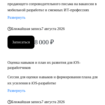
продающего сопроводительного письма на вакансии в
• Составить резюме и сопроводительное письма,
мобильной разработке и смежных ИТ-профессиях
подготовиться к собеседованию и разобрать тестовые
задания
Развернуть
• Отрепетировать собеседования в условиях максимально
Ближайшая запись
7 августа 2026
близких к реальным
• Изучить основные инструменты или углубить знания в
8 000
₽
мобильной работке под iOS
Записаться
• Разобраться с разными подходами к разработке
(монолиты, микросервисы, многомодульность)
• Разобраться, какие архитектурные подходы существуют и
Оценка навыков и план их развития для iOS-
как их применять
разработчиков
Сессия для оценки навыков и формирования плана для
Кому могу помочь:
их усиления в iOS-разработке
• Juinior и Middle мобильным разработчикам (iOS, Android)
• Любым IT-специалистам, кто хочет перейти на
Развернуть
руководящую должность
Ближайшая запись
7 августа 2026
• IT-лидам, кто недавно стал руководителем, и Project-