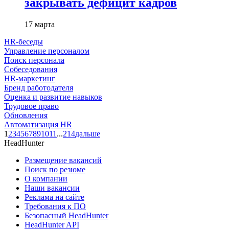
закрывать дефицит кадров
17 марта
HR-беседы
Управление персоналом
Поиск персонала
Собеседования
HR-маркетинг
Бренд работодателя
Оценка и развитие навыков
Трудовое право
Обновления
Автоматизация HR
1
2
3
4
5
6
7
8
9
10
11
...
214
дальше
HeadHunter
Размещение вакансий
Поиск по резюме
О компании
Наши вакансии
Реклама на сайте
Требования к ПО
Безопасный HeadHunter
HeadHunter API