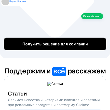
Борис Кашко
Юлия Изоитко
Александр Кулагин
Даниил Макаров
Екатерина Лазаренко
Юлия Изоитко
Получить решение для компании
Поддержим и
всё
расскажем
Статьи
Делимся новостями, историями клиентов и советами
про рекламные продукты и платформу Clickme