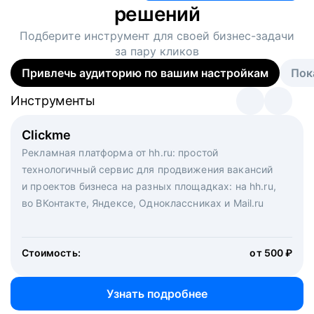
решений
Подберите инструмент для своей
бизнес-задачи
за пару кликов
Привлечь аудиторию по вашим настройкам
Пок
Инструменты
Инструменты
Инструменты
Виртуальный рекрутер
Clickme
Вакансия дня
Массовый подбор под ключ. Решите, сколько
Рекламная платформа от hh.ru: простой
Рекламный формат для вакансий на главной странице
кандидатов и когда вам нужно, и за дело возьмутся
технологичный сервис для продвижения вакансий
hh.ru. Увеличивает количество откликов
маркетологи, рекрутеры и проектные менеджеры
и проектов бизнеса на разных площадках: на hh.ru,
hh.ru с целым набором digital-инструментов
во ВКонтакте, Яндексе, Одноклассниках и Mail.ru
Стоимость:
от 200 000 ₽
Узнать подробнее
Стоимость:
от 500 ₽
Узнать подробнее
Узнать подробнее