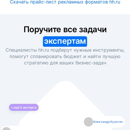
Скачать прайс-лист рекламных форматов hh.ru
Поручите все задачи
экспертам
Специалисты hh.ru подберут нужные инструменты,
помогут спланировать бюджет и найти лучшую
стратегию для ваших
бизнес-задач
+ ещё
4
эксперта
Екатерина Лазаренко
Александр Кулагин
Даниил Макаров
Борис Кашко
Юлия Изоитко