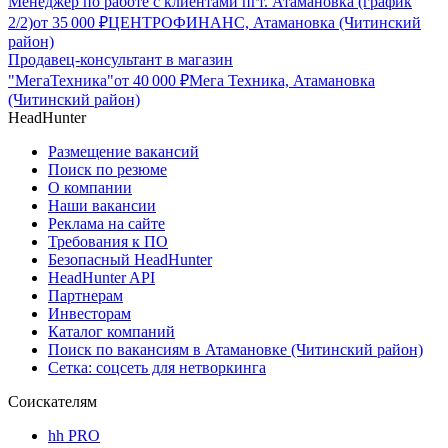
Менеджер по работе с клиентами пгт. Атамановка (график
2/2)
от
35 000
₽
ЦЕНТРОФИНАНС, Атамановка (Читинский
район)
Продавец-консультант в магазин
"МегаТехника"
от
40 000
₽
Мега Техника, Атамановка
(Читинский район)
HeadHunter
Размещение вакансий
Поиск по резюме
О компании
Наши вакансии
Реклама на сайте
Требования к ПО
Безопасный HeadHunter
HeadHunter API
Партнерам
Инвесторам
Каталог компаний
Поиск по вакансиям в Атамановке (Читинский район)
Сетка: соцсеть для нетворкинга
Соискателям
hh PRO