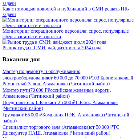
Как с помощью новостей и публикаций в СМИ решать HR-
задачи
Мониторинг операционного персонала: спрос, популярные
сферы занятости и зарплата
Рынок труда в СМИ: дайджест июля 2024 года
Вакансии дня
Мастер по ремонту и обслуживанию
электрооборудования
от
60 000
до
70 000
₽
103 Бронетанковый
Ремонтный Завод, Атамановка (Читинский район)
Монтер пути
70 000
₽
Российские железные дороги,
Атамановка (Читинский район)
Представитель Т-Банка
от
25 000
₽
Т-Банк, Атамановка
(Читинский район)
Грузчик
от
65 000
₽
Компания ПЭК, Атамановка (Читинский
район)
Специалист торгового зала (Атамановка)
от
50 000
₽
ТС
Дискаунтер НАШ, Атамановка (Читинский район)