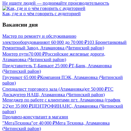
Не ищите людей — поднимайте производительность
Как, где и о чём говорить с аудиторией
Вакансии дня
Мастер по ремонту и обслуживанию
электрооборудования
от
60 000
до
70 000
₽
103 Бронетанковый
Ремонтный Завод, Атамановка (Читинский район)
Монтер пути
70 000
₽
Российские железные дороги,
Атамановка (Читинский район)
Представитель Т-Банка
от
25 000
₽
Т-Банк, Атамановка
(Читинский район)
Грузчик
от
65 000
₽
Компания ПЭК, Атамановка (Читинский
район)
Специалист торгового зала (Атамановка)
от
50 000
₽
ТС
Дискаунтер НАШ, Атамановка (Читинский район)
Менеджер по работе с клиентами пгт. Атамановка (график
2/2)
от
35 000
₽
ЦЕНТРОФИНАНС, Атамановка (Читинский
район)
Продавец-консультант в магазин
"МегаТехника"
от
40 000
₽
Мега Техника, Атамановка
(Читинский район)