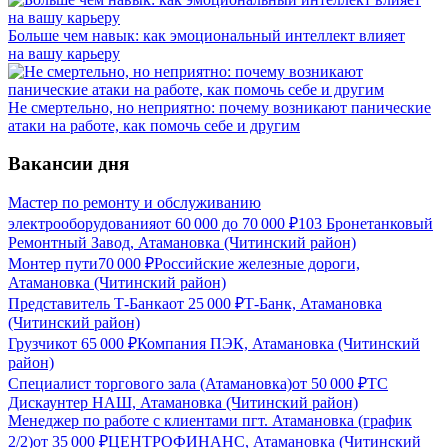
Больше чем навык: как эмоциональный интеллект влияет
на вашу карьеру
Не смертельно, но неприятно: почему возникают панические
атаки на работе, как помочь себе и другим
Вакансии дня
Мастер по ремонту и обслуживанию
электрооборудования
от
60 000
до
70 000
₽
103 Бронетанковый
Ремонтный Завод, Атамановка (Читинский район)
Монтер пути
70 000
₽
Российские железные дороги,
Атамановка (Читинский район)
Представитель Т-Банка
от
25 000
₽
Т-Банк, Атамановка
(Читинский район)
Грузчик
от
65 000
₽
Компания ПЭК, Атамановка (Читинский
район)
Специалист торгового зала (Атамановка)
от
50 000
₽
ТС
Дискаунтер НАШ, Атамановка (Читинский район)
Менеджер по работе с клиентами пгт. Атамановка (график
2/2)
от
35 000
₽
ЦЕНТРОФИНАНС, Атамановка (Читинский