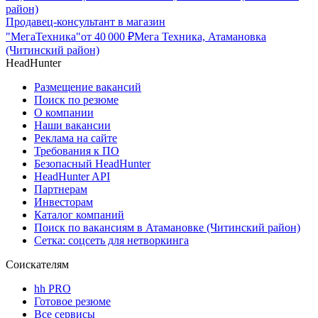
район)
Продавец-консультант в магазин
"МегаТехника"
от
40 000
₽
Мега Техника, Атамановка
(Читинский район)
HeadHunter
Размещение вакансий
Поиск по резюме
О компании
Наши вакансии
Реклама на сайте
Требования к ПО
Безопасный HeadHunter
HeadHunter API
Партнерам
Инвесторам
Каталог компаний
Поиск по вакансиям в Атамановке (Читинский район)
Сетка: соцсеть для нетворкинга
Соискателям
hh PRO
Готовое резюме
Все сервисы