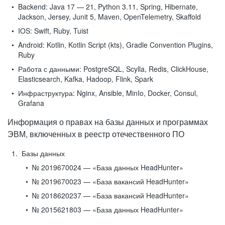
Backend:
Java 17 — 21, Python 3.11, Spring, Hibernate,
Jackson, Jersey, Junit 5, Maven, OpenTelemetry, Skaffold
IOS:
Swift, Ruby, Tuist
Android:
Kotlin, Kotlin Script (kts), Gradle Convention Plugins,
Ruby
Работа с данными:
PostgreSQL, Scylla, Redis, ClickHouse,
Elasticsearch, Kafka, Hadoop, Flink, Spark
Инфраструктура:
Nginx, Ansible, MinIo, Docker, Consul,
Grafana
Информация о правах на базы данных и программах
ЭВМ, включенных в реестр отечественного ПО
Базы данных
№ 2019670024 — «База данных HeadHunter»
№ 2019670023 — «База вакансий HeadHunter»
№ 2018620237 — «База вакансий HeadHunter»
№ 2015621803 — «База данных HeadHunter»