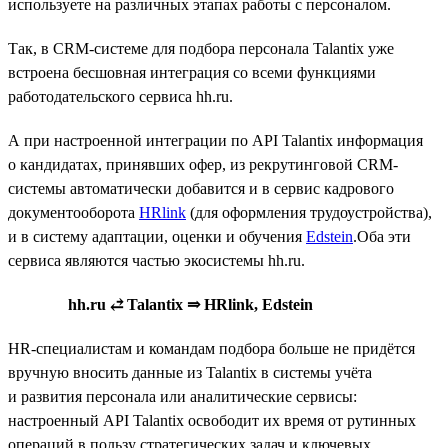
используете на различных этапах работы с персоналом.
Так, в CRM-системе для подбора персонала Talantix уже
встроена бесшовная интеграция со всеми функциями
работодательского сервиса hh.ru.
А при настроенной интеграции по API Talantix информация
о кандидатах, принявших офер, из рекрутинговой CRM-
системы автоматически добавится и в сервис кадрового
документооборота
HRlink
(для оформления трудоустройства),
и в систему адаптации, оценки и обучения
Edstein
.Оба эти
сервиса являются частью экосистемы hh.ru.
hh.ru ⥄ Talantix ⇒ HRlink, Edstein
HR-специалистам и командам подбора больше не придётся
вручную вносить данные из Talantix в системы учёта
и развития персонала или аналитические сервисы:
настроенный API Talantix освободит их время от рутинных
операций в пользу стратегических задач и ключевых