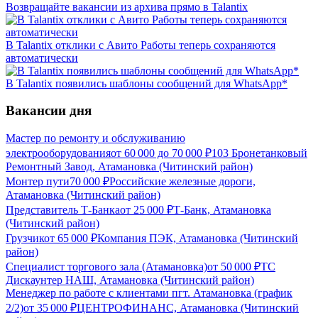
Возвращайте вакансии из архива прямо в Talantix
В Talantix отклики с Авито Работы теперь сохраняются
автоматически
В Talantix появились шаблоны сообщений для WhatsApp*
Вакансии дня
Мастер по ремонту и обслуживанию
электрооборудования
от
60 000
до
70 000
₽
103 Бронетанковый
Ремонтный Завод, Атамановка (Читинский район)
Монтер пути
70 000
₽
Российские железные дороги,
Атамановка (Читинский район)
Представитель Т-Банка
от
25 000
₽
Т-Банк, Атамановка
(Читинский район)
Грузчик
от
65 000
₽
Компания ПЭК, Атамановка (Читинский
район)
Специалист торгового зала (Атамановка)
от
50 000
₽
ТС
Дискаунтер НАШ, Атамановка (Читинский район)
Менеджер по работе с клиентами пгт. Атамановка (график
2/2)
от
35 000
₽
ЦЕНТРОФИНАНС, Атамановка (Читинский