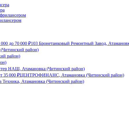
ера
рилансером
 000
до
70 000
₽
103 Бронетанковый Ремонтный Завод, Атамановк
 (Читинский район)
кий район)
он)
тер НАШ, Атамановка (Читинский район)
от
35 000
₽
ЦЕНТРОФИНАНС, Атамановка (Читинский район)
а Техника, Атамановка (Читинский район)