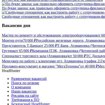
По букве закона: как правильно оформить сотрудника-фриланс
Свободные отношения: как выстроить работу с сотрудником-ф
Вакансии дня
Мастер по ремонту и обслуживанию электрооборудования
от
60
Монтер пути
70 000
₽
Российские железные дороги, Атамановка
Представитель Т-Банка
от
25 000
₽
Т-Банк, Атамановка (Читинс
Грузчик
от
65 000
₽
Компания ПЭК, Атамановка (Читинский рай
Специалист торгового зала (Атамановка)
от
50 000
₽
ТС Дискаун
Менеджер по работе с клиентами пгт. Атамановка (график 2/2)
Продавец-консультант в магазин "МегаТехника"
от
40 000
₽
Мег
HeadHunter
Размещение вакансий
Поиск по резюме
О компании
Наши вакансии
Реклама на сайте
Требования к ПО
Безопасный HeadHunter