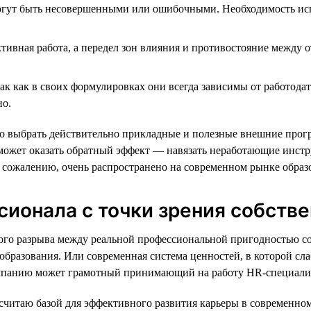
ут быть несовершенными или ошибочными. Необходимость испол
тивная работа, а передел зон влияния и противостояние между 
к как в своих формулировках они всегда зависимы от работодат
но.
о выбрать действительно прикладные и полезные внешние прогр
может оказать обратный эффект — навязать неработающие инстру
к сожалению, очень распространено на современном рынке образ
ионала с точки зрения собстве
ьного разрыва между реальной профессиональной пригодностью
 образования. Или современная система ценностей, в которой с
омпанию может грамотный принимающий на работу HR-специали
я считаю базой для эффективного развития карьеры в современно