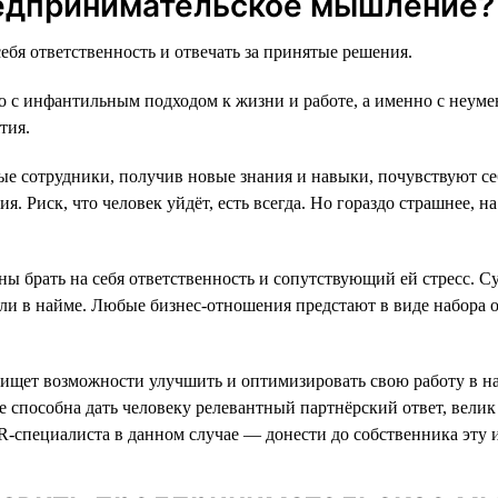
редпринимательское мышление?
ебя ответственность и отвечать за принятые решения.
о с инфантильным подходом к жизни и работе, а именно с неумен
тия.
ые сотрудники, получив новые знания и навыки, почувствуют с
. Риск, что человек уйдёт, есть всегда. Но гораздо страшнее, н
ы брать на себя ответственность и сопутствующий ей стресс. Су
к или в найме. Любые бизнес-отношения предстают в виде набора 
щет возможности улучшить и оптимизировать свою работу в наде
 не способна дать человеку релевантный партнёрский ответ, вели
R-специалиста в данном случае — донести до собственника эту