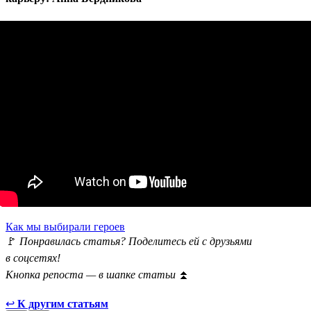
Как мы выбирали героев
🚩
Понравилась статья? Поделитесь ей с друзьями
в соцсетях!
Кнопка репоста — в шапке статьи
⏫
↩
К другим статьям