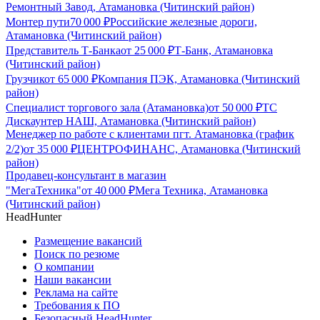
Ремонтный Завод, Атамановка (Читинский район)
Монтер пути
70 000
₽
Российские железные дороги,
Атамановка (Читинский район)
Представитель Т-Банка
от
25 000
₽
Т-Банк, Атамановка
(Читинский район)
Грузчик
от
65 000
₽
Компания ПЭК, Атамановка (Читинский
район)
Специалист торгового зала (Атамановка)
от
50 000
₽
ТС
Дискаунтер НАШ, Атамановка (Читинский район)
Менеджер по работе с клиентами пгт. Атамановка (график
2/2)
от
35 000
₽
ЦЕНТРОФИНАНС, Атамановка (Читинский
район)
Продавец-консультант в магазин
"МегаТехника"
от
40 000
₽
Мега Техника, Атамановка
(Читинский район)
HeadHunter
Размещение вакансий
Поиск по резюме
О компании
Наши вакансии
Реклама на сайте
Требования к ПО
Безопасный HeadHunter