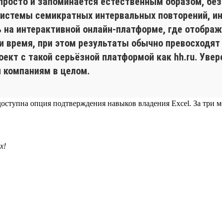
просто и запоминается естественным образом, без
 системы семикратных интервальных повторений, и
на интерактивной онлайн-платформе, где отобража
 и время, при этом результаты обычно превосходят
кт с такой серьёзной платформой как hh.ru. Увер
и компаниям в целом.
ла доступна опция подтверждения навыков владения Excel. За три
х!