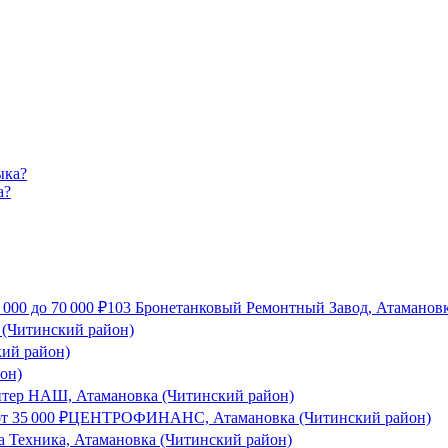
а?
 000
до
70 000
₽
103 Бронетанковый Ремонтный Завод, Атамановк
 (Читинский район)
кий район)
он)
тер НАШ, Атамановка (Читинский район)
от
35 000
₽
ЦЕНТРОФИНАНС, Атамановка (Читинский район)
а Техника, Атамановка (Читинский район)