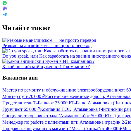
Читайте также
Резюме на английском — не просто перевод
Do you speak, или Как заработать на знании иностранного язык
Какой английский нужен в ИТ-компаниях?
Вакансии дня
Мастер по ремонту и обслуживанию электрооборудования
от
60
Монтер пути
70 000
₽
Российские железные дороги, Атамановка
Представитель Т-Банка
от
25 000
₽
Т-Банк, Атамановка (Читинс
Грузчик
от
65 000
₽
Компания ПЭК, Атамановка (Читинский рай
Специалист торгового зала (Атамановка)
от
50 000
₽
ТС Дискаун
Менеджер по работе с клиентами пгт. Атамановка (график 2/2)
Продавец-консультант в магазин "МегаТехника"
от
40 000
₽
Мег