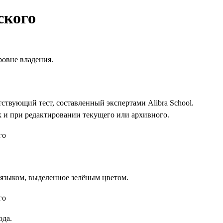
ского
ровне владения.
тствующий тест, составленный экспертами Alibra School.
к и при редактировании текущего или архивного.
языком, выделенное зелёным цветом.
ода.