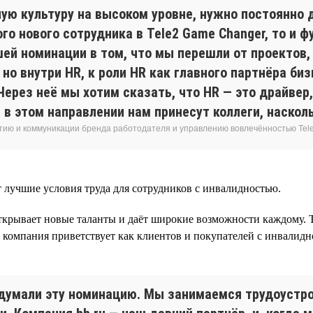
ую культуру на высоком уровне, нужно постоянно д
о нового сотрудника в Tele2 Game Changer, то и 
шей номинации в том, что мы перешли от проектов
но внутри HR, к роли HR как главного партнёра биз
ерез неё мы хотим сказать, что HR — это драйвер,
 в этом направлении нам принесут коллеги, наскол
тию и коммуникации бренда работодателя и управлению вовлечённостью Tel
 лучшие условия труда для сотрудников с инвалидностью.
ткрывает новые таланты и даёт широкие возможности каждому. Т
 компания приветствует как клиентов и покупателей с инвалидно
ридумали эту номинацию. Мы занимаемся трудоустр