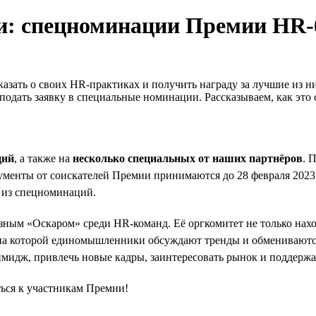
и: спецноминации Премии HR-
казать о своих HR-практиках и получить награду за лучшие из н
 подать заявку в специальные номинации. Рассказываем, как это 
ций
, а также на
несколько специальных от наших партнёров
. 
менты от соискателей Премии принимаются до 28 февраля 2023 г
й из спецноминаций.
разным «Оскаром» среди HR-команд. Её оргкомитет не только на
, на которой единомышленники обсуждают тренды и обмениваютс
 имидж, привлечь новые кадры, заинтересовать рынок и поддерж
ться к участникам Премии!