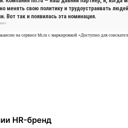
. Компания hh.ru — наш давний партнёр, и, когда
вно менять свою политику и трудоустраивать люде
и. Вот так и появилась эта номинация.
ива»
кансии на сервисе hh.ru с маркировкой «Доступно для соискател
мии HR-бренд