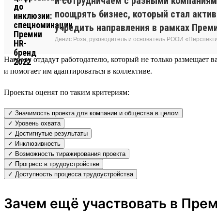
и сотрудничаем с разными компаниями
поощрять бизнес, который стал акти
учредить направления в рамках Преми
Денис Роза, руководитель и основатель РООИ «Перспект
Награду отдадут работодателю, который не только размещает ва
и помогает им адаптироваться в коллективе.
Проекты оценят по таким критериям:
✓ Значимость проекта для компании и общества в целом
✓ Уровень охвата
✓ Достигнутые результаты
✓ Инклюзивность
✓ Возможность тиражирования проекта
✓ Прогресс в трудоустройстве
✓ Доступность процесса трудоустройства
Зачем ещё участвовать в Пре