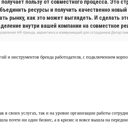
 получает пользу от совместного процесса. Это ст
объединить ресурсы и получить качественно новый 
ать рынку, как это может выглядеть. И сделать э
зделение внутри вашей компании на совместное ре
равления HR-бренда, маркетинга и коммуникаций для сотрудников Департам
огий и инструментов бренда работодателя, с подключением кор
как в своих услугах, так и на уровне организации работы сотру
а почти ни один бизнес, а в кризис и вовсе вышла на передний 