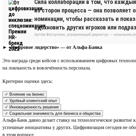
Сила коллаборации в том, что каждый
из сторон процесса — она позволяет 
номинации, чтобы рассказать и показ
вдохновить других игроков или подра
Артём Фатхуллин, управляющий директор — начальник уп
► «Цифровое лидерство» — от Альфа-Банка
Это награда среди кейсов с использованием цифровых технол
на лояльность и вовлечённость персонала.
Критерии оценки здесь:
✓ Влияние на бизнес
✓ Удобный клиентский опыт
✓ Инновационность решения
✓ Социальная значимость для бизнеса и общества
Альфа-Банк давно делает ставку на технологическое развитие 
успешные инициативы у других. Цифровизация сегодня не обошл
в этом вопросе.