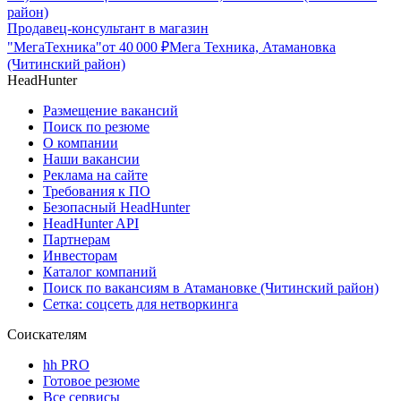
район)
Продавец-консультант в магазин
"МегаТехника"
от
40 000
₽
Мега Техника, Атамановка
(Читинский район)
HeadHunter
Размещение вакансий
Поиск по резюме
О компании
Наши вакансии
Реклама на сайте
Требования к ПО
Безопасный HeadHunter
HeadHunter API
Партнерам
Инвесторам
Каталог компаний
Поиск по вакансиям в Атамановке (Читинский район)
Сетка: соцсеть для нетворкинга
Соискателям
hh PRO
Готовое резюме
Все сервисы