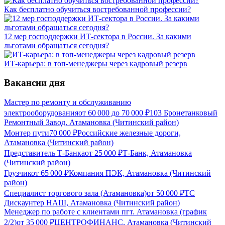
Как бесплатно обучиться востребованной профессии?
12 мер господдержки ИТ-сектора в России. За какими
льготами обращаться сегодня?
ИТ-карьера: в топ-менеджеры через кадровый резерв
Вакансии дня
Мастер по ремонту и обслуживанию
электрооборудования
от
60 000
до
70 000
₽
103 Бронетанковый
Ремонтный Завод, Атамановка (Читинский район)
Монтер пути
70 000
₽
Российские железные дороги,
Атамановка (Читинский район)
Представитель Т-Банка
от
25 000
₽
Т-Банк, Атамановка
(Читинский район)
Грузчик
от
65 000
₽
Компания ПЭК, Атамановка (Читинский
район)
Специалист торгового зала (Атамановка)
от
50 000
₽
ТС
Дискаунтер НАШ, Атамановка (Читинский район)
Менеджер по работе с клиентами пгт. Атамановка (график
2/2)
от
35 000
₽
ЦЕНТРОФИНАНС, Атамановка (Читинский