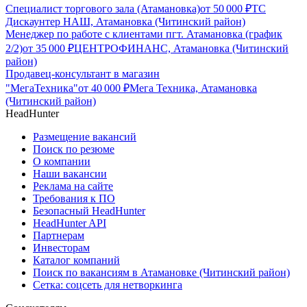
Специалист торгового зала (Атамановка)
от
50 000
₽
ТС
Дискаунтер НАШ, Атамановка (Читинский район)
Менеджер по работе с клиентами пгт. Атамановка (график
2/2)
от
35 000
₽
ЦЕНТРОФИНАНС, Атамановка (Читинский
район)
Продавец-консультант в магазин
"МегаТехника"
от
40 000
₽
Мега Техника, Атамановка
(Читинский район)
HeadHunter
Размещение вакансий
Поиск по резюме
О компании
Наши вакансии
Реклама на сайте
Требования к ПО
Безопасный HeadHunter
HeadHunter API
Партнерам
Инвесторам
Каталог компаний
Поиск по вакансиям в Атамановке (Читинский район)
Сетка: соцсеть для нетворкинга