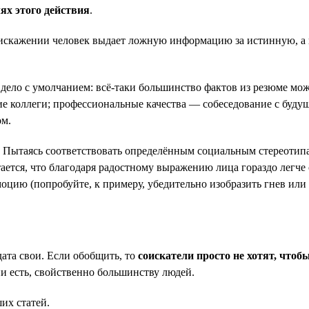
ях этого действия
.
 искажении человек выдает ложную информацию за истинную, 
дело с умолчанием: всё-таки большинство фактов из резюме мо
ие коллеги; профессиональные качества — собеседование с буд
ом.
. Пытаясь соответствовать определённым социальным стереотип
ется, что благодаря радостному выражению лица гораздо легче
моцию (попробуйте, к примеру, убедительно изобразить гнев ил
та свои. Если обобщить, то
соискатели просто не хотят, что
ни есть, свойственно большинству людей.
их статей.