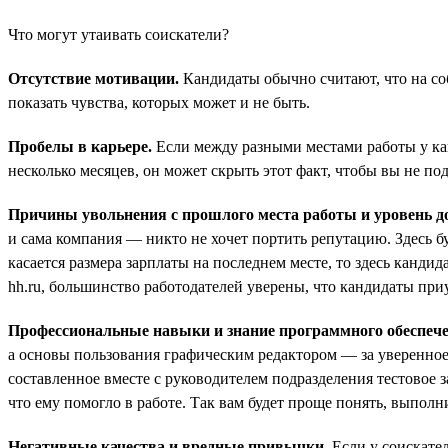
Что могут утаивать соискатели?
Отсутствие мотивации.
Кандидаты обычно считают, что на со
показать чувства, которых может и не быть.
Пробелы в карьере.
Если между разными местами работы у кан
несколько месяцев, он может скрыть этот факт, чтобы вы не по
Причины увольнения с прошлого места работы и уровень до
и сама компания — никто не хочет портить репутацию. Здесь бу
касается размера зарплаты на последнем месте, то здесь канд
hh.ru, большинство работодателей уверены, что кандидаты приу
Профессиональные навыки и знание программного обеспече
а основы пользования графическим редактором — за уверенное
составленное вместе с руководителем подразделения тестовое з
что ему помогло в работе. Так вам будет проще понять, выполн
Негативные качества и вредные привычки.
Если у соискател