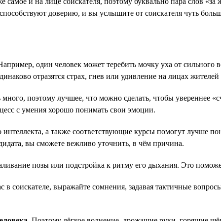
же самое и на лице соискателя, поэтому буквально пара слов «з
способствуют доверию, и вы услышите от соискателя чуть больш
Например, один человек может теребить мочку уха от сильного в
одинаково отразятся страх, гнев или удивление на лицах жител
 много, поэтому лучшее, что можно сделать, чтобы увереннее «
оцесс с умения хорошо понимать свои эмоции.
интеллекта, а также соответствующие курсы помогут лучше пони
дидата, вы сможете вежливо уточнить, в чём причина.
аливание позы или подстройка к ритму его дыхания. Это поможе
вас в соискателе, выражайте сомнения, задавая тактичные вопрос
человека
. Поэтому лёгкое волнение, дрожащие руки, горящие щё