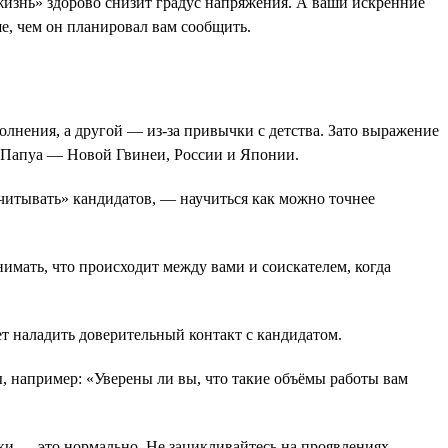
а жизнь» здорово снизит градус напряжения. А ваши искренние
е, чем он планировал вам сообщить.
олнения, а другой — из-за привычки с детства. Зато выражение
ей Папуа — Новой Гвинеи, России и Японии.
считывать» кандидатов, — научиться как можно точнее
мать, что происходит между вами и соискателем, когда
т наладить доверительный контакт с кандидатом.
ы, например: «Уверены ли вы, что такие объёмы работы вам
ки — это нормально. Не зацикливайтесь на проявлениях