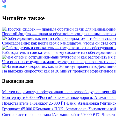
Читайте также
Простой фидбэк — правила обратной связи для нанимающего 
Собеседование: как вести себя с кандидатом, чтобы он стал со
Работодатель и соискатель — кому сложнее на собеседовании,
Чем опасны сотрудники-манипуляторы и как распознать их ещё
На высоких скоростях: как за 30 минут провести эффективное
Вакансии дня
Мастер по ремонту и обслуживанию электрооборудования
от
60
Монтер пути
70 000
₽
Российские железные дороги, Атамановка
Представитель Т-Банка
от
25 000
₽
Т-Банк, Атамановка (Читинс
Грузчик
от
65 000
₽
Компания ПЭК, Атамановка (Читинский рай
Специалист торгового зала (Атамановка)
от
50 000
₽
ТС Дискаун