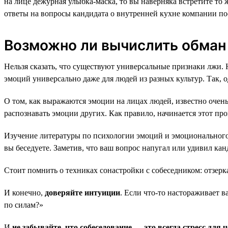
на лице дежурная улыбка-маска, то вы наверняка встретите то 
ответы на вопросы кандидата о внутренней кухне компании по
Возможно ли вычислить обман
Нельзя сказать, что существуют универсальные признаки лжи. 
эмоций универсально даже для людей из разных культур. Так, 
О том, как выражаются эмоции на лицах людей, известно очень
распознавать эмоции других. Как правило, начинается этот пр
Изучение литературы по психологии эмоций и эмоционального 
вы беседуете. Заметив, что ваш вопрос напугал или удивил кан
Стоит помнить о техниках сонастройки с собеседником: отзерк
И конечно,
доверяйте интуиции
. Если что-то настораживает 
по силам?»
И
не забывайте, что собеседование — это всегда стресс для 