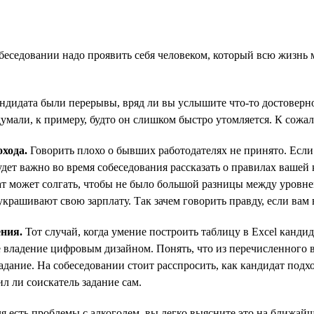
беседовании надо проявить себя человеком, который всю жизнь 
дидата были перерывы, вряд ли вы услышите что-то достоверно
думали, к примеру, будто он слишком быстро утомляется. К сожа
хода.
Говорить плохо о бывших работодателях не принято. Если 
дет важно во время собеседования рассказать о правилах вашей 
идат может солгать, чтобы не было большой разницы между уровн
крашивают свою зарплату. Так зачем говорить правду, если вам 
ния.
Тот случай, когда умение построить таблицу в Excel канд
 владение цифровым дизайном. Понять, что из перечисленного 
адание. На собеседовании стоит расспросить, как кандидат подхо
ил ли соискатель задание сам.
я есть проблемы с алкоголем, вы легко выясните это на ближайш