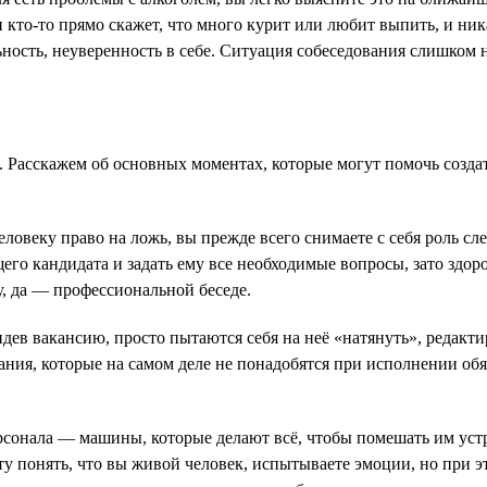
и кто-то прямо скажет, что много курит или любит выпить, и ни
льность, неуверенность в себе. Ситуация собеседования слишком
. Расскажем об основных моментах, которые могут помочь созда
человеку право на ложь, вы прежде всего снимаете с себя роль с
его кандидата и задать ему все необходимые вопросы, зато здор
у, да — профессиональной беседе.
видев вакансию, просто пытаются себя на неё «натянуть», редак
ания, которые на самом деле не понадобятся при исполнении об
сонала — машины, которые делают всё, чтобы помешать им устро
у понять, что вы живой человек, испытываете эмоции, но при э