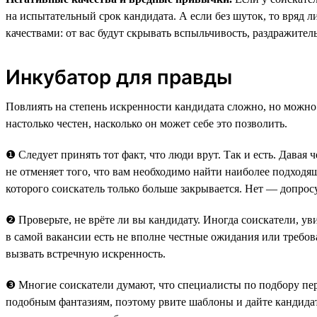
на испытательный срок кандидата. А если без шуток, то вряд л
качествами: от вас будут скрывать вспыльчивость, раздражите
Инкубатор для правды
Повлиять на степень искренности кандидата сложно, но можно
настолько честен, насколько он может себе это позволить.
❶ Следует принять тот факт, что люди врут. Так и есть. Давая 
не отменяет того, что вам необходимо найти наиболее подходящ
которого соискатель только больше закрывается. Нет — допрос
❷ Проверьте, не врёте ли вы кандидату. Иногда соискатели, у
в самой вакансии есть не вполне честные ожидания или требов
вызвать встречную искренность.
❸ Многие соискатели думают, что специалисты по подбору пер
подобным фантазиям, поэтому рвите шаблоны и дайте кандидат