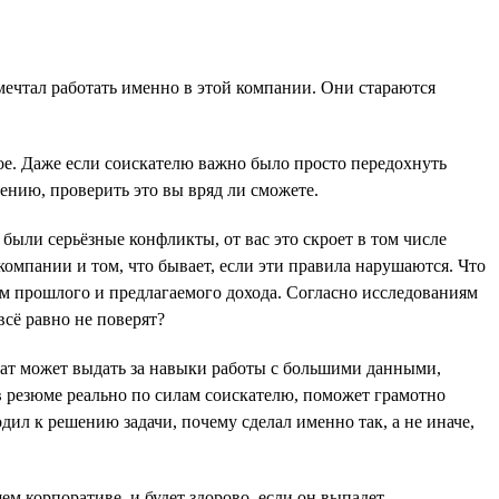
мечтал работать именно в этой компании. Они стараются
е. Даже если соискателю важно было просто передохнуть
лению, проверить это вы вряд ли сможете.
были серьёзные конфликты, от вас это скроет в том числе
компании и том, что бывает, если эти правила нарушаются. Что
ем прошлого и предлагаемого дохода. Согласно исследованиям
всё равно не поверят?
идат может выдать за навыки работы с большими данными,
в резюме реально по силам соискателю, поможет грамотно
дил к решению задачи, почему сделал именно так, а не иначе,
ем корпоративе, и будет здорово, если он выпадет