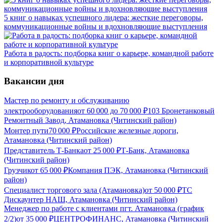
5 книг о навыках успешного лидера: жесткие переговоры,
коммуникационные войны и вдохновляющие выступления
Работа в радость: подборка книг о карьере, командной работе
и корпоративной культуре
Вакансии дня
Мастер по ремонту и обслуживанию
электрооборудования
от
60 000
до
70 000
₽
103 Бронетанковый
Ремонтный Завод, Атамановка (Читинский район)
Монтер пути
70 000
₽
Российские железные дороги,
Атамановка (Читинский район)
Представитель Т-Банка
от
25 000
₽
Т-Банк, Атамановка
(Читинский район)
Грузчик
от
65 000
₽
Компания ПЭК, Атамановка (Читинский
район)
Специалист торгового зала (Атамановка)
от
50 000
₽
ТС
Дискаунтер НАШ, Атамановка (Читинский район)
Менеджер по работе с клиентами пгт. Атамановка (график
2/2)
от
35 000
₽
ЦЕНТРОФИНАНС, Атамановка (Читинский