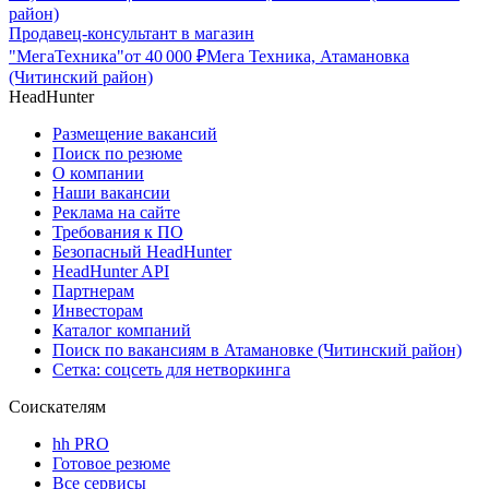
район)
Продавец-консультант в магазин
"МегаТехника"
от
40 000
₽
Мега Техника, Атамановка
(Читинский район)
HeadHunter
Размещение вакансий
Поиск по резюме
О компании
Наши вакансии
Реклама на сайте
Требования к ПО
Безопасный HeadHunter
HeadHunter API
Партнерам
Инвесторам
Каталог компаний
Поиск по вакансиям в Атамановке (Читинский район)
Сетка: соцсеть для нетворкинга
Соискателям
hh PRO
Готовое резюме
Все сервисы