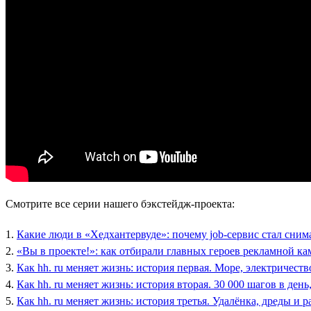
Смотрите все серии нашего бэкстейдж-проекта:
1.
Какие люди в «Хедхантервуде»: почему job-сервис стал сним
2.
«Вы в проекте!»: как отбирали главных героев рекламной ка
3.
Как hh. ru меняет жизнь: история первая. Море, электричеств
4.
Как hh. ru меняет жизнь: история вторая. 30 000 шагов в ден
5.
Как hh. ru меняет жизнь: история третья. Удалёнка, дреды и р