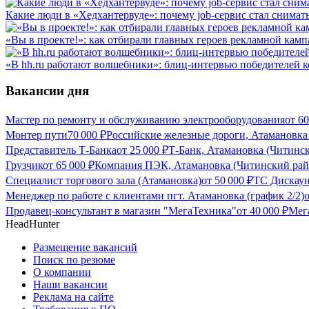
Какие люди в «Хедхантервуде»: почему job-сервис стал снимат
«Вы в проекте!»: как отбирали главных героев рекламной камп
«В hh.ru работают волшебники»: блиц-интервью победителей 
Вакансии дня
Мастер по ремонту и обслуживанию электрооборудования
от
60
Монтер пути
70 000
₽
Российские железные дороги, Атамановка
Представитель Т-Банка
от
25 000
₽
Т-Банк, Атамановка (Читинс
Грузчик
от
65 000
₽
Компания ПЭК, Атамановка (Читинский рай
Специалист торгового зала (Атамановка)
от
50 000
₽
ТС Дискаун
Менеджер по работе с клиентами пгт. Атамановка (график 2/2)
Продавец-консультант в магазин "МегаТехника"
от
40 000
₽
Мег
HeadHunter
Размещение вакансий
Поиск по резюме
О компании
Наши вакансии
Реклама на сайте