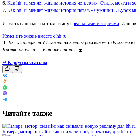
6.
Как hh. ru меняет жизнь: история четвёртая. Стиль, мечта и я
7.
Как hh. ru меняет жизнь: история пятая. «Лужники», Кубок 
И пусть ваши мечты тоже станут
реальными историями
. А пер
Изменить жизнь вместе с hh.ru
🚩
Было интересно? Поделитесь этим рассказом с друзьями в 
Кнопка репоста — в шапке статьи
⏫
↩
К другим статьям
Читайте также
Камера, мотор, онлайн: как снимали новую рекламу для hh.ru