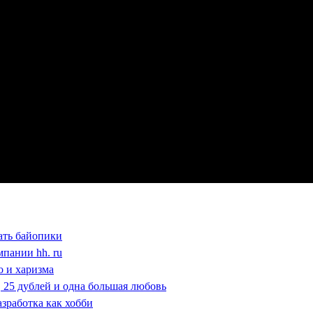
ать байопики
мпании hh. ru
о и харизма
ь, 25 дублей и одна большая любовь
азработка как хобби