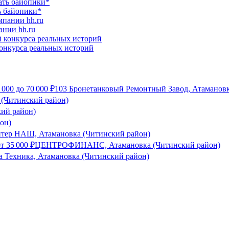
ь байопики*
ании hh.ru
конкурса реальных историй
 000
до
70 000
₽
103 Бронетанковый Ремонтный Завод, Атамановк
 (Читинский район)
кий район)
он)
тер НАШ, Атамановка (Читинский район)
от
35 000
₽
ЦЕНТРОФИНАНС, Атамановка (Читинский район)
а Техника, Атамановка (Читинский район)