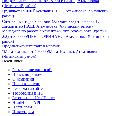
Представитель Т-Банка
от
25 000
₽
Т-Банк, Атамановка
(Читинский район)
Грузчик
от
65 000
₽
Компания ПЭК, Атамановка (Читинский
район)
Специалист торгового зала (Атамановка)
от
50 000
₽
ТС
Дискаунтер НАШ, Атамановка (Читинский район)
Менеджер по работе с клиентами пгт. Атамановка (график
2/2)
от
35 000
₽
ЦЕНТРОФИНАНС, Атамановка (Читинский
район)
Продавец-консультант в магазин
"МегаТехника"
от
40 000
₽
Мега Техника, Атамановка
(Читинский район)
HeadHunter
Размещение вакансий
Поиск по резюме
О компании
Наши вакансии
Реклама на сайте
Требования к ПО
Безопасный HeadHunter
HeadHunter API
Партнерам
Инвесторам