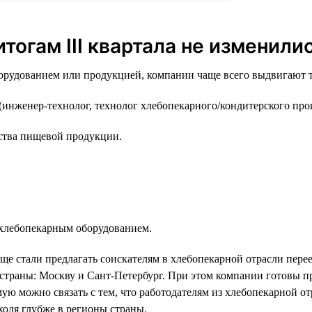
тогам III квартала не изменили
борудованием или продукцией, компании чаще всего выдвигают т
(инженер-технолог, технолог хлебопекарного/кондитерского прои
дства пищевой продукции.
хлебопекарным оборудованием.
е стали предлагать соискателям в хлебопекарной отрасли переез
 страны: Москву и Сант-Петербург. При этом компании готовы пр
ю можно связать с тем, что работодателям из хлебопекарной отр
ходя глубже в регионы страны.