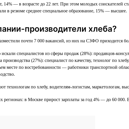
лет, 14% — в возрасте до 22 лет. При этом молодых соискателей
али в резюме среднее специальное образование, 15% — высшее.
пании-производители хлеба?
зместили почти 7 000 вакансий, из них на СЗФО приходится боле
 искали специалистов из сферы продаж (28%): продавцов-консуль
 производства (27%): специалист по качеству, технолог по хлеб
ем месте по востребованности — работники транспортной облас
водство.
гают технологам по хлебу, водителям-логистам, маркетологам, в
х регионах: в Москве прирост зарплаты за год 4% — до 60 000. 