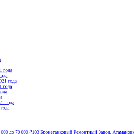
года
1 года
да
 года
 000
до
70 000
₽
103 Бронетанковый Ремонтный Завод, Атамановк