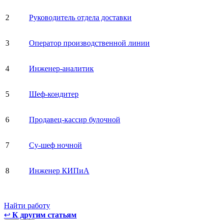
2
Руководитель отдела доставки
3
Оператор производственной линии
4
Инженер-аналитик
5
Шеф-кондитер
6
Продавец-кассир булочной
7
Су-шеф ночной
8
Инженер КИПиА
Найти работу
↩
К другим статьям