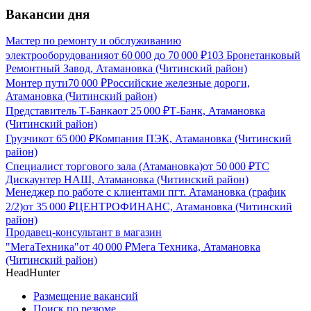
Вакансии дня
Мастер по ремонту и обслуживанию
электрооборудования
от
60 000
до
70 000
₽
103 Бронетанковый
Ремонтный Завод, Атамановка (Читинский район)
Монтер пути
70 000
₽
Российские железные дороги,
Атамановка (Читинский район)
Представитель Т-Банка
от
25 000
₽
Т-Банк, Атамановка
(Читинский район)
Грузчик
от
65 000
₽
Компания ПЭК, Атамановка (Читинский
район)
Специалист торгового зала (Атамановка)
от
50 000
₽
ТС
Дискаунтер НАШ, Атамановка (Читинский район)
Менеджер по работе с клиентами пгт. Атамановка (график
2/2)
от
35 000
₽
ЦЕНТРОФИНАНС, Атамановка (Читинский
район)
Продавец-консультант в магазин
"МегаТехника"
от
40 000
₽
Мега Техника, Атамановка
(Читинский район)
HeadHunter
Размещение вакансий
Поиск по резюме